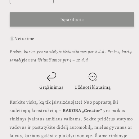
BAKOBA
BAKOBA
„Creator“
„Creator“
konstruktorius
konstruktorius
Išparduota
-
-
72
72
Neturime
minkštos
minkštos
detalės
detalės
Prekės, kurios yra sandėlyje išsiunčiamos per 2 d.d. Prekės, kurių
kiekį
kiekį
sandėlyje nėra išsiunčiamos per 4 – 10 d.d
Grąžinimas
Užduoti klausimą
Kurkite viską, ką tik įsivaizduojate! Nuo paprastų iki
sudėtingų konstrukcijų –
BAKOBA „Creator“
yra puikus
rinkinys įvairaus amžiaus vaikams. Sekite pridėtus statymo
vadovus ir pastatykite didelį automobilį, mielus gyvūnus ar
laivus, kuriuos galėsite plukdyti vonioje. Šiame rinkinyje