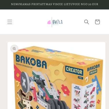
Eiti į
NEMOKAMAS PRISTAYTMAS VISOJE LIETUVOJE NUO 50 EUR
turinį
Krepšelis
Pereiti prie
informacijos
apie gaminį