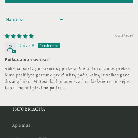
Sort by
05/18/2026
Daiva P.
Puikus aptarnavimas!
Aukščiausio lygio požiūris į pirkėją! Vietoj trūkstamos prekės
buvo pasiūlyta geresnė prekė už tą pačią kainą ir vaikas gavo
dovaną laiku. Matosi, kad įmonei svarbus kiekvienas pirkėjas.
Labai maloni pirkimo patirtis.
INFORMACIJA
Apie mus