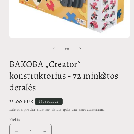
Atidaryti
mediją
1
iš
1
/
11
modaliniame
lange
BAKOBA „Creator“
konstruktorius - 72 minkštos
detalės
Įprasta
75,00 EUR
Išparduota
kaina
Mokesčiai įtraukti.
Siuntimo išlaidos
apskaičiuojamos atsiskaitant.
Kiekis
Sumažinti
Padidinti