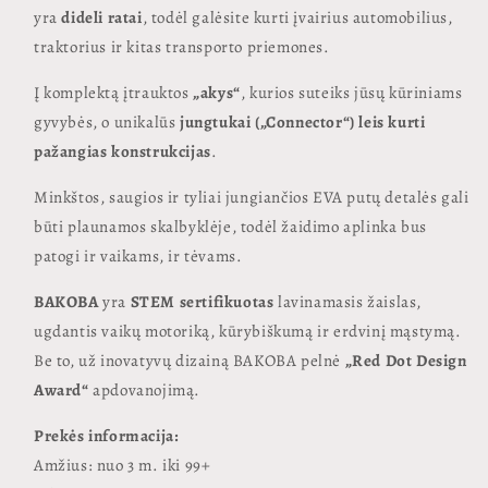
yra
dideli ratai
, todėl galėsite kurti įvairius automobilius,
traktorius ir kitas transporto priemones.
Į komplektą įtrauktos
„akys“
, kurios suteiks jūsų kūriniams
gyvybės, o unikalūs
jungtukai („Connector“) leis kurti
pažangias konstrukcijas
.
Minkštos, saugios ir tyliai jungiančios EVA putų detalės gali
būti plaunamos skalbyklėje, todėl žaidimo aplinka bus
patogi ir vaikams, ir tėvams.
BAKOBA
yra
STEM sertifikuotas
lavinamasis žaislas,
ugdantis vaikų motoriką, kūrybiškumą ir erdvinį mąstymą.
Be to, už inovatyvų dizainą BAKOBA pelnė
„Red Dot Design
Award“
apdovanojimą.
Prekės informacija:
Amžius: nuo 3 m. iki 99+