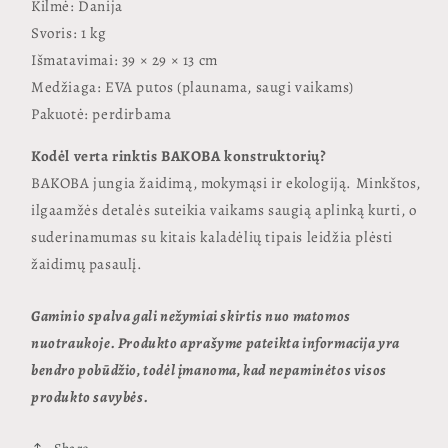
Kilmė: Danija
Svoris: 1 kg
Išmatavimai: 39 × 29 × 13 cm
Medžiaga: EVA putos (plaunama, saugi vaikams)
Pakuotė: perdirbama
Kodėl verta rinktis BAKOBA konstruktorių?
BAKOBA jungia žaidimą, mokymąsi ir ekologiją. Minkštos,
ilgaamžės detalės suteikia vaikams saugią aplinką kurti, o
suderinamumas su kitais kaladėlių tipais leidžia plėsti
žaidimų pasaulį.
Gaminio spalva gali nežymiai skirtis nuo matomos
nuotraukoje. Produkto aprašyme pateikta informacija yra
bendro pobūdžio, todėl įmanoma, kad nepaminėtos visos
produkto savybės.