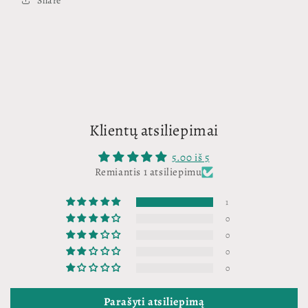
Share
Klientų atsiliepimai
5.00 iš 5
Remiantis 1 atsiliepimu
1
0
0
0
0
Parašyti atsiliepimą